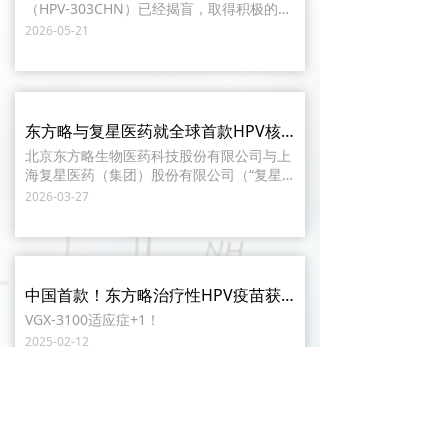
（HPV-303CHN）已经揭盲，取得积极的顶
线结果
2026-05-21
东方略与复星医药就全球首款HPV核酸创新药VGX-3100达成战略合作
北京东方略生物医药科技股份有限公司与上
海复星医药（集团）股份有限公司（“复星
医药”，股票代码：600196.SH，02196.H
2026-03-27
K）成员企业复星万邦（江苏）医药集团有
限公司与达成战略合作。
中国首款！东方略治疗性HPV疫苗获批阴道癌前病变新适应症的II期临床研究
VGX-3100适应症+1！
2025-02-12