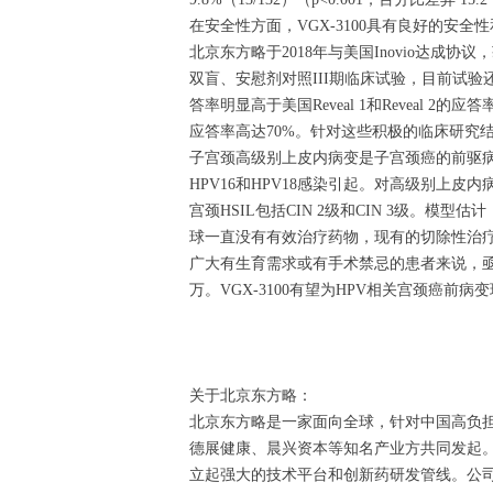
在安全性方面，VGX-3100具有良好的
北京东方略于2018年与美国Inovio达成
双盲、安慰剂对照III期临床试验，目前试验
答率明显高于美国Reveal 1和Reveal 2的应答率
应答率高达70%。针对这些积极的临床研究
子宫颈高级别上皮内病变是子宫颈癌的前驱病变
HPV16和HPV18感染引起。对高级别上
宫颈HSIL包括CIN 2级和CIN 3级。模型
球一直没有有效治疗药物，现有的切除性治
广大有生育需求或有手术禁忌的患者来说，亟需有
万。VGX-3100有望为HPV相关宫颈癌
关于北京东方略：
北京东方略是一家面向全球，针对中国高负
德展健康、晨兴资本等知名产业方共同发起
立起强大的技术平台和创新药研发管线。公司