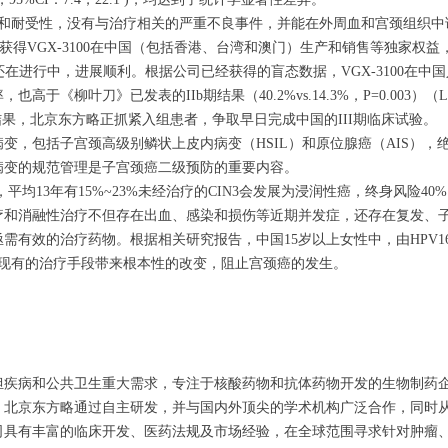
安全性和耐受性，没有与治疗相关的严重不良事件，并能在外周血和宫颈组织
协议，获得VGX-3100在中国（包括香港、台湾和澳门）生产和销售等独家权
还在进行中，进展顺利。根据公司已经获得的盲态数据，VGX-3100在
，也高于《柳叶刀》已发表的IIb期结果（40.2%vs.14.3%，P=0.003）（Lanc
结果，北京东方略正抓紧入组患者，争取早日完成中国的III期临床试验。
，包括子宫颈高级别鳞状上皮内病变（HSIL）和原位腺癌（AIS），绝大多
皮内病变的规范管理是子宫颈癌二级预防的重要内容。
估计，平均13年有15%~23%未经治疗的CIN3会发展为浸润性癌，终身风险4
疗和消融性治疗不但存在出血、感染和损伤等近期并发症，还存在复发、
效的治疗药物。根据相关研究报告，中国15岁以上女性中，由HPV16或HP
前病变现有的治疗手段带来根本性的改变，阻止宫颈癌的发生。
担疾病和公共卫生重大需求，专注于核酸药物和抗体药物开发的生物制药
。北京东方略通过自主研发，并与国内外顶尖的学术机构广泛合作，同时
具有丰富的临床开发、医药法规及市场经验，在全球范围寻求针对肿瘤、