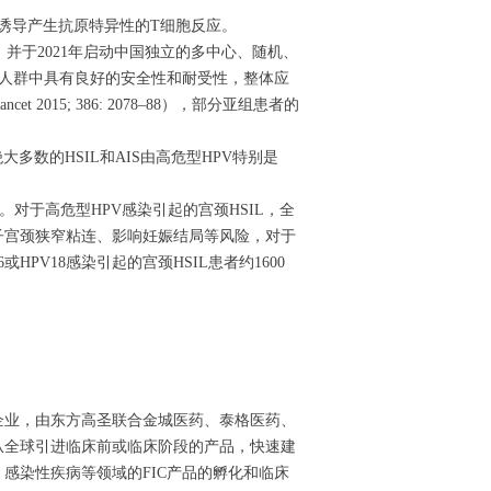
中诱导产生抗原特异性的T细胞反应。
益，并于2021年启动中国独立的多中心、随机、
中国人群中具有良好的安全性和耐受性，整体应
et 2015; 386: 2078–88），部分亚组患者的
数的HSIL和AIS由高危型HPV特别是
0%。对于高危型HPV感染引起的宫颈HSIL，全
子宫颈狭窄粘连、影响妊娠结局等风险，对于
V18感染引起的宫颈HSIL患者约1600
企业，由东方高圣联合金城医药、泰格医药、
从全球引进临床前或临床阶段的产品，快速建
感染性疾病等领域的FIC产品的孵化和临床