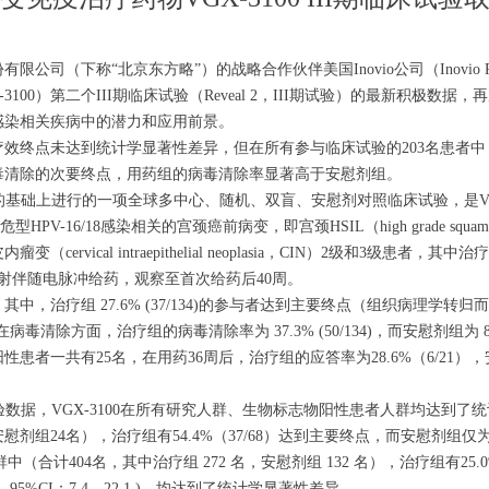
司（下称“北京东方略”）的战略合作伙伴美国Inovio公司（Inovio Pharma
C-3100）第二个III期临床试验（Reveal 2，III期试验）的最新积极
，HPV）感染相关疾病中的潜力和应用前景。
疗效终点未达到统计学显著性差异，但在所有参与临床试验的203名患者
毒清除的次要终点，用药组的病毒清除率显著高于安慰剂组。
II期试验）的基础上进行的一项全球多中心、随机、双盲、安慰剂对照临床试验，是V
16/18感染相关的宫颈癌前病变，即宫颈HSIL（high grade squamous in
变（cervical intraepithelial neoplasia，CIN）2级和3级患者
肉注射伴随电脉冲给药，观察至首次给药后40周。
治疗组 27.6% (37/134)的参与者达到主要终点（组织病理学转归而且病
清除方面，治疗组的病毒清除率为 37.3% (50/134)，而安慰剂组为 8.7%
者一共有25名，在用药36周后，治疗组的应答率为28.6%（6/21），
III期临床试验数据，VGX-3100在所有研究人群、生物标志物阳性患者人群均
24名），治疗组有54.4%（37/68）达到主要终点，而安慰剂组仅为 12.5%
患者人群中（合计404名，其中治疗组 272 名，安慰剂组 132 名），治疗组有2
5.2，95%CI：7.4，22.1 )，均达到了统计学显著性差异。