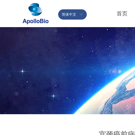
首页
简体中文
ꀅ
宫颈癌前病变