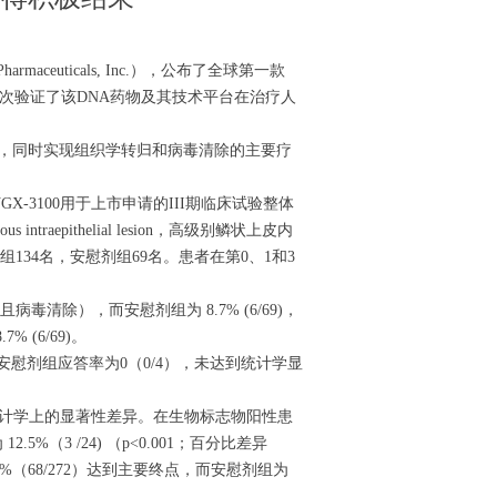
ceuticals, Inc.），公布了全球第一款
数据，再次验证了该DNA药物及其技术平台在治疗人
中，同时实现组织学转归和病毒清除的主要疗
GX-3100用于上市申请的III期临床试验整体
traepithelial lesion，高级别鳞状上皮内
，其中治疗组134名，安慰剂组69名。患者在第0、1和3
毒清除），而安慰剂组为 8.7% (6/69)，
 (6/69)。
安慰剂组应答率为0（0/4），未达到统计学显
达到了统计学上的显著性差异。在生物标志物阳性患
（3 /24) （p<0.001；百分比差异
5.0%（68/272）达到主要终点，而安慰剂组为