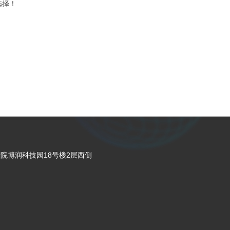
选择！
院博润科技园18号楼2层西侧