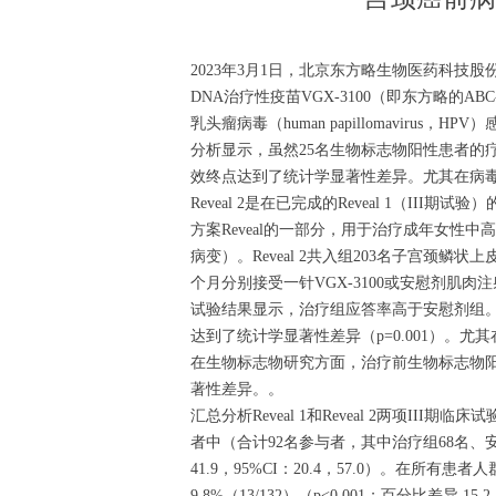
2023年3月1日，北京东方略生物医药科技股份有限公
DNA治疗性疫苗VGX-3100（即东方略的AB
乳头瘤病毒（human papillomavirus
分析显示，虽然25名生物标志物阳性患者的
效终点达到了统计学显著性差异。尤其在病
Reveal 2是在已完成的Reveal 1（I
方案Reveal的一部分，用于治疗成年女性中高危型HPV-
病变）。Reveal 2共入组203名子宫颈鳞状上皮内瘤
个月分别接受一针VGX-3100或安慰剂肌
试验结果显示，治疗组应答率高于安慰剂组。其中，
达到了统计学显著性差异（p=0.001）。尤其在病毒
在生物标志物研究方面，治疗前生物标志物阳性患
著性差异。。
汇总分析Reveal 1和Reveal 2两项
者中（合计92名参与者，其中治疗组68名、安慰剂组
41.9，95%CI：20.4，57.0）。在所有
9.8%（13/132）（p<0.001；百分比差异 1